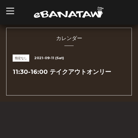
t
o
g
g
l
e
n
カレンダー
a
v
i
g
2021-09-11 (Sat)
指定なし
a
t
i
11:30-16:00 テイクアウトオンリー
o
n