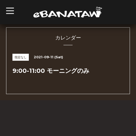
t
o
g
g
l
e
n
カレンダー
a
v
i
g
2021-09-11 (Sat)
指定なし
a
t
i
9:00-11:00 モーニングのみ
o
n