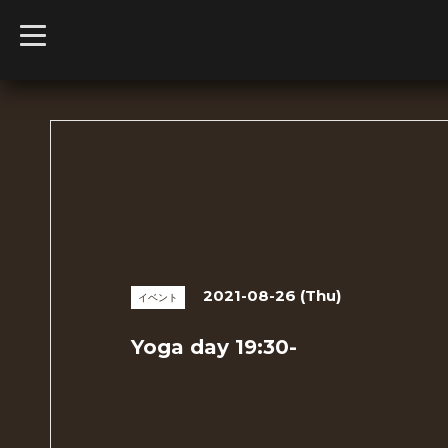
t
o
g
g
l
e
n
a
v
i
g
a
t
i
o
n
2021-08-26 (Thu)
イベント
Yoga day 19:30-