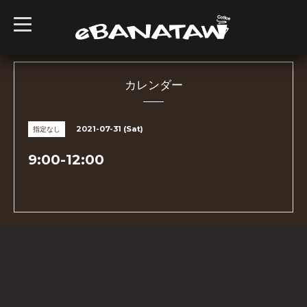
t
o
g
g
l
e
n
カレンダー
a
v
i
g
2021-07-31 (Sat)
指定なし
a
t
i
9:00-12:00
o
n