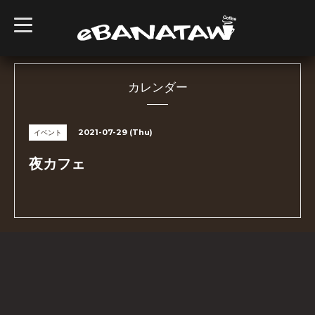
t
o
g
g
l
e
n
カレンダー
a
v
i
g
2021-07-29 (Thu)
イベント
a
t
i
夜カフェ
o
n