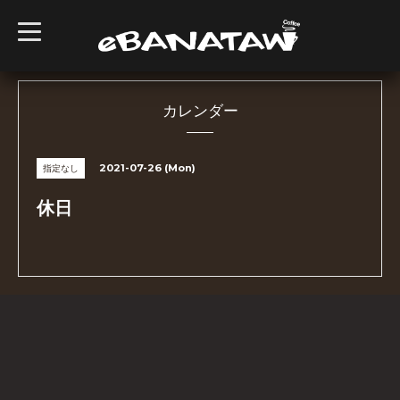
t
o
g
g
l
e
n
カレンダー
a
v
i
g
2021-07-26 (Mon)
指定なし
a
t
i
休日
o
n