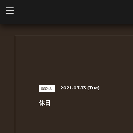
t
o
g
g
l
e
n
a
v
i
g
a
t
i
o
n
2021-07-13 (Tue)
指定なし
休日