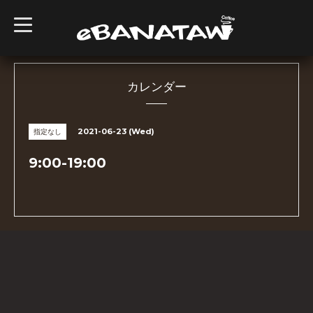
t
o
g
g
l
e
n
カレンダー
a
v
i
g
2021-06-23 (Wed)
指定なし
a
t
i
9:00-19:00
o
n