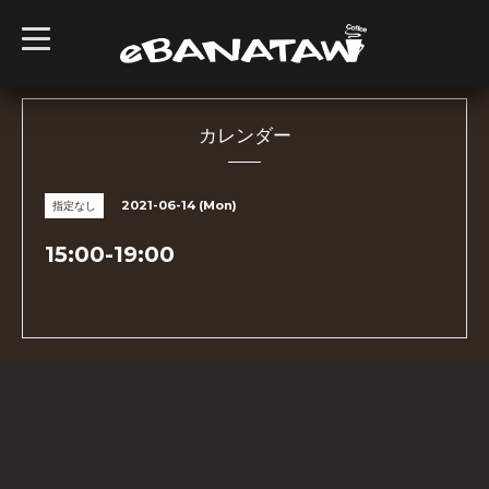
t
o
g
g
l
e
n
カレンダー
a
v
i
g
2021-06-14 (Mon)
指定なし
a
t
i
15:00-19:00
o
n