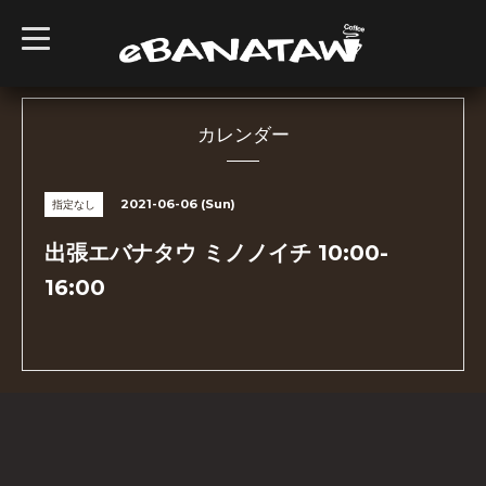
t
o
g
g
l
e
n
カレンダー
a
v
i
g
2021-06-06 (Sun)
指定なし
a
t
i
出張エバナタウ ミノノイチ 10:00-
o
n
16:00