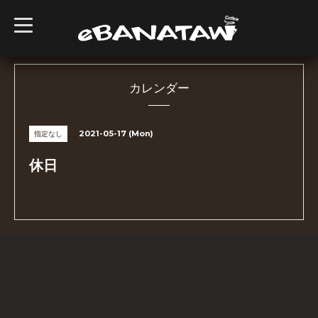
t
o
g
g
l
e
n
カレンダー
a
v
i
g
2021-05-17 (Mon)
指定なし
a
t
i
休日
o
n