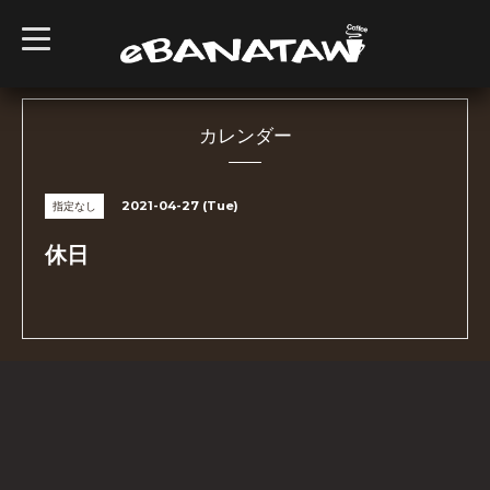
t
o
g
g
l
e
n
カレンダー
a
v
i
g
2021-04-27 (Tue)
指定なし
a
t
i
休日
o
n