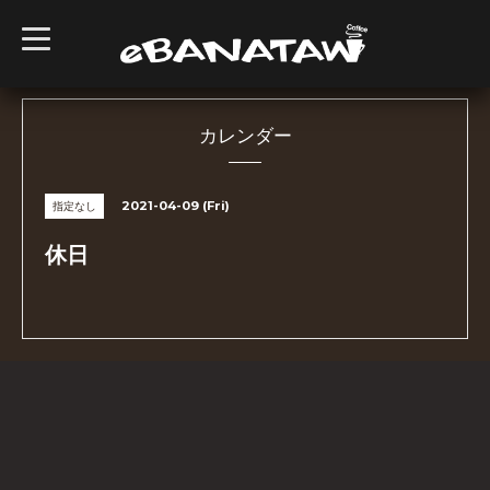
t
o
g
g
l
e
n
カレンダー
a
v
i
g
2021-04-09 (Fri)
指定なし
a
t
i
休日
o
n