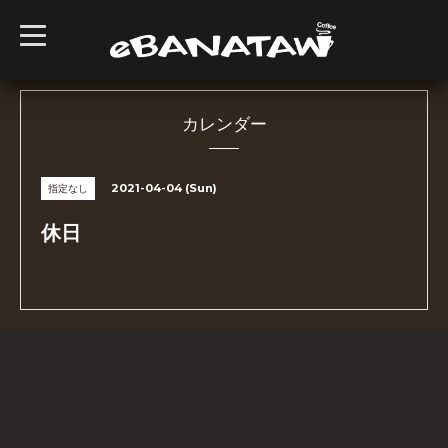
t
o
g
g
l
e
n
カレンダー
a
v
i
g
2021-04-04 (Sun)
指定なし
a
t
i
休日
o
n