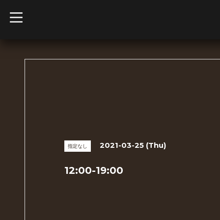
t
o
g
g
l
e
n
a
v
i
g
a
t
i
o
n
2021-03-25 (Thu)
指定なし
12:00-19:00