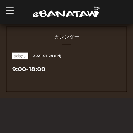
t
o
g
g
l
e
n
カレンダー
a
v
i
g
2021-01-29 (Fri)
指定なし
a
t
i
9:00-18:00
o
n