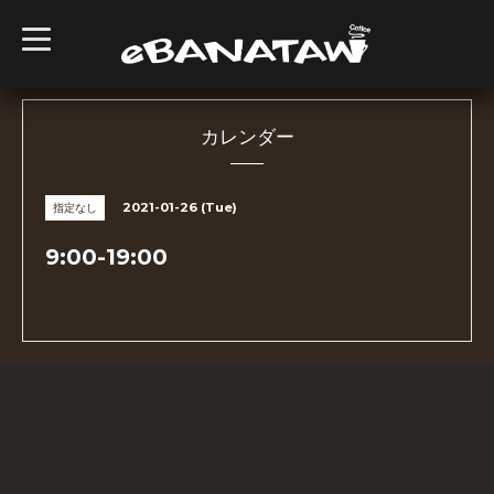
t
o
g
g
l
e
n
カレンダー
a
v
i
g
2021-01-26 (Tue)
指定なし
a
t
i
9:00-19:00
o
n