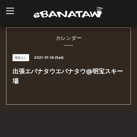
t
o
g
g
l
e
n
カレンダー
a
v
i
g
2021-01-16 (Sat)
指定なし
a
t
i
出張エバナタウエバナタウ@明宝スキー
o
n
場