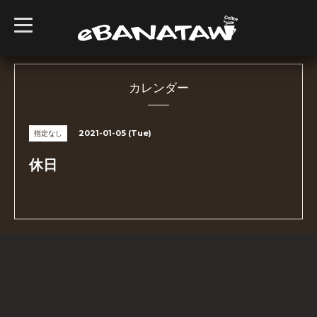
t
o
g
g
l
e
n
カレンダー
a
v
i
g
2021-01-05 (Tue)
指定なし
a
t
i
休日
o
n