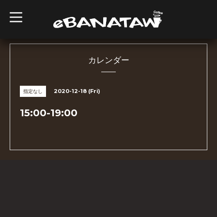
t
o
g
g
l
e
n
カレンダー
a
v
i
g
2020-12-18 (Fri)
指定なし
a
t
i
15:00-19:00
o
n