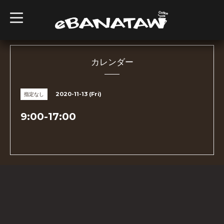
t
o
g
g
l
e
n
カレンダー
a
v
i
g
2020-11-13 (Fri)
指定なし
a
t
i
9:00-17:00
o
n