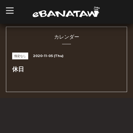
t
o
g
g
l
e
n
カレンダー
a
v
i
g
2020-11-05 (Thu)
指定なし
a
t
i
休日
o
n