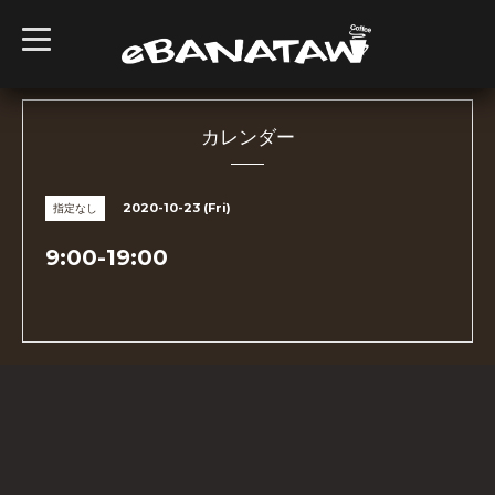
t
o
g
g
l
e
n
カレンダー
a
v
i
g
2020-10-23 (Fri)
指定なし
a
t
i
9:00-19:00
o
n