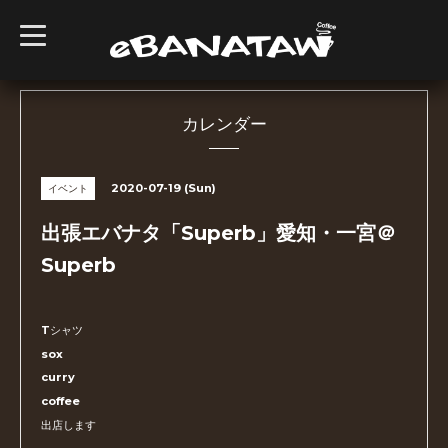
t
o
g
g
l
e
n
カレンダー
a
v
i
g
2020-07-19 (Sun)
イベント
a
t
i
出張エバナタ「Superb」愛知・一宮＠
o
n
Superb
Tシャツ
sox
curry
coffee
出店します