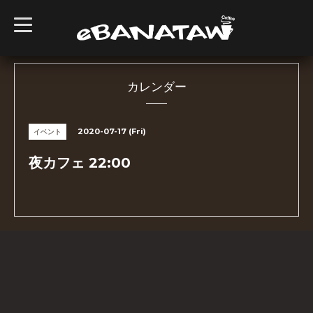
t
o
g
g
l
e
n
カレンダー
a
v
i
g
2020-07-17 (Fri)
イベント
a
t
i
夜カフェ 22:00
o
n