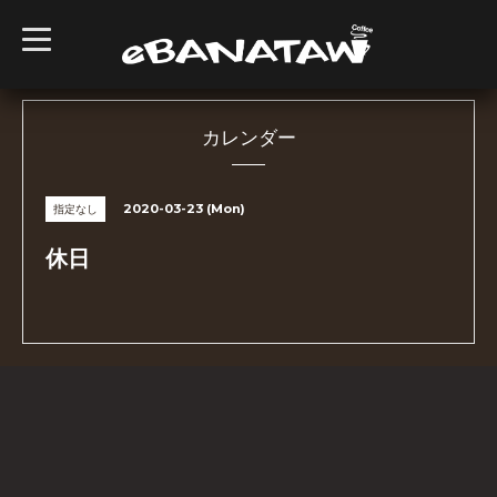
t
o
g
g
l
e
n
カレンダー
a
v
i
g
2020-03-23 (Mon)
指定なし
a
t
i
休日
o
n