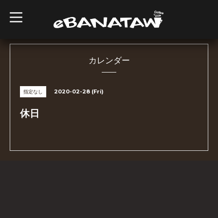
t
o
g
g
l
e
n
カレンダー
a
v
i
g
2020-02-28 (Fri)
指定なし
a
t
i
休日
o
n