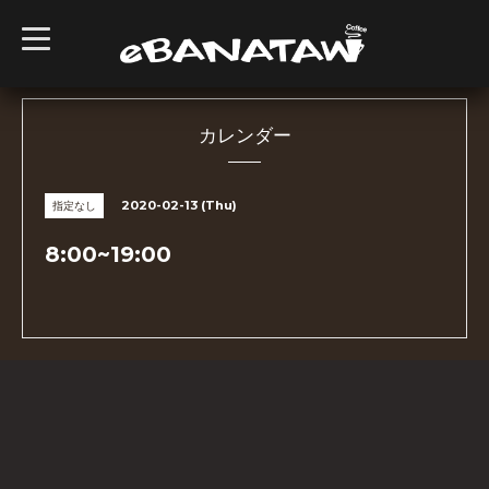
t
o
g
g
l
e
n
カレンダー
a
v
i
g
2020-02-13 (Thu)
指定なし
a
t
i
8:00~19:00
o
n