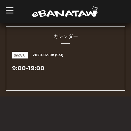
t
o
g
g
l
e
n
カレンダー
a
v
i
g
2020-02-08 (Sat)
指定なし
a
t
i
9:00-19:00
o
n