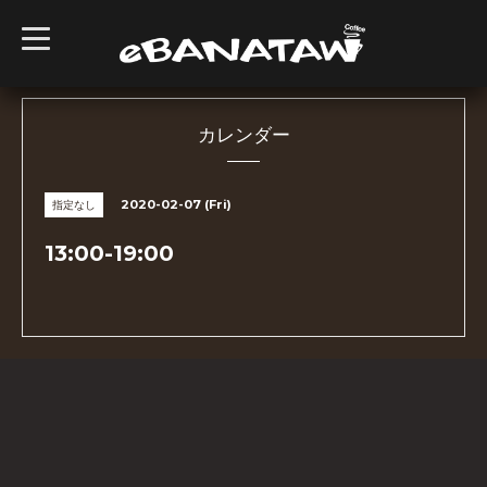
t
o
g
g
l
e
n
カレンダー
a
v
i
g
2020-02-07 (Fri)
指定なし
a
t
i
13:00-19:00
o
n