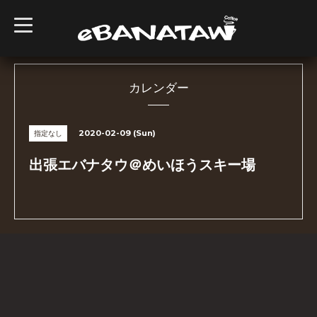
t
o
g
g
l
e
n
カレンダー
a
v
i
g
2020-02-09 (Sun)
指定なし
a
t
i
出張エバナタウ＠めいほうスキー場
o
n