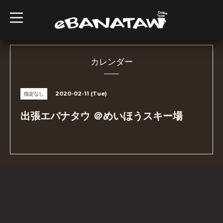
t
o
g
g
l
e
n
カレンダー
a
v
i
g
2020-02-11 (Tue)
指定なし
a
t
i
出張エバナタウ ＠めいほうスキー場
o
n