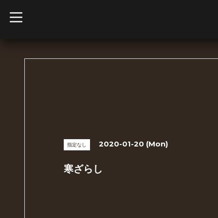
t
o
g
g
l
e
n
a
v
i
g
a
t
i
o
n
2020-01-20 (Mon)
指定なし
寒ざらし