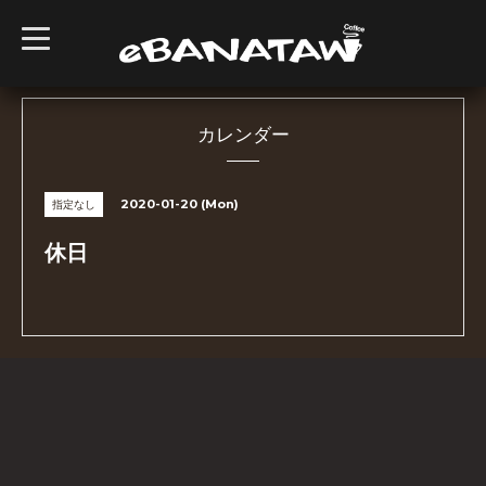
t
o
g
g
l
e
n
カレンダー
a
v
i
g
2020-01-20 (Mon)
指定なし
a
t
i
休日
o
n