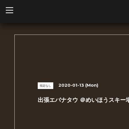
t
o
g
g
l
e
n
a
v
i
g
a
t
i
o
n
2020-01-13 (Mon)
指定なし
出張エバナタウ ＠めいほうスキー