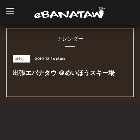
t
o
g
g
l
e
n
カレンダー
a
v
i
g
2019-12-14 (Sat)
指定なし
a
t
i
出張エバナタウ ＠めいほうスキー場
o
n