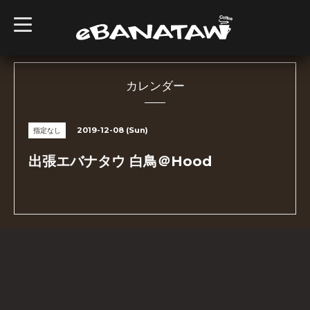
t
o
g
g
l
e
n
カレンダー
a
v
i
g
2019-12-08 (Sun)
指定なし
a
t
i
出張エバナタウ 白鳥＠Hood
o
n