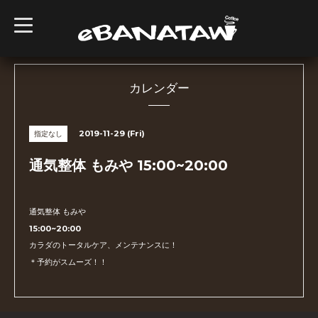
t
o
g
g
l
e
n
カレンダー
a
v
i
g
2019-11-29 (Fri)
指定なし
a
t
i
通気整体 もみや 15:00~20:00
o
n
通気整体 もみや
15:00~20:00
カラダのトータルケア、メンテナンスに！
＊予約がスムーズ！！