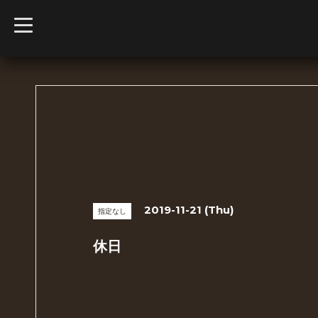
t
o
g
g
l
e
n
a
v
i
g
a
t
i
o
n
2019-11-21 (Thu)
指定なし
休日