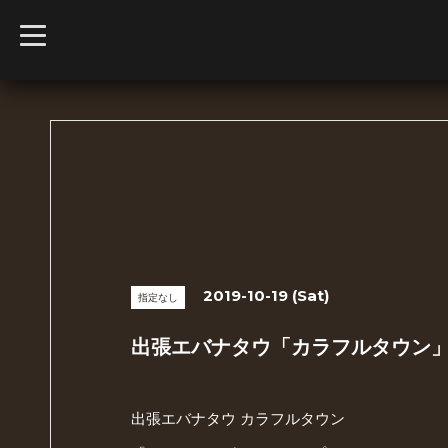
t
o
g
g
l
e
n
a
v
i
g
a
t
i
o
n
2019-10-19 (Sat)
指定なし
出張エバナタウ「カラフルタウン」＠本巣
出張エバナタウ カラフルタウン