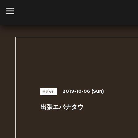
t
o
g
g
l
e
n
a
v
i
g
a
t
i
o
n
2019-10-06 (Sun)
指定なし
出張エバナタウ