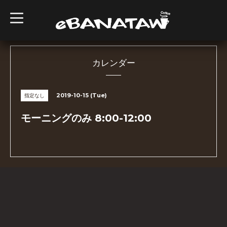
t
o
g
g
l
e
n
カレンダー
a
v
i
g
2019-10-15 (Tue)
指定なし
a
t
i
モーニングのみ 8:00-12:00
o
n