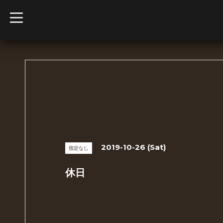
t
o
g
g
l
e
n
a
v
i
g
a
t
i
o
n
2019-10-26 (Sat)
指定なし
休日