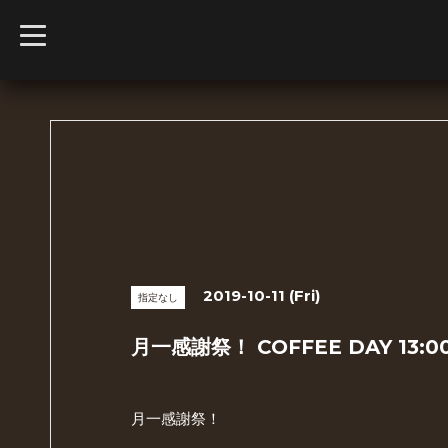
t
o
g
g
l
e
n
a
v
i
g
a
t
i
o
n
2019-10-11 (Fri)
指定なし
月一感謝祭！ COFFEE DAY 13:0
月一感謝祭！