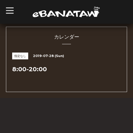
t
o
g
g
l
e
n
カレンダー
a
v
i
g
2019-07-28 (Sun)
指定なし
a
t
i
8:00-20:00
o
n