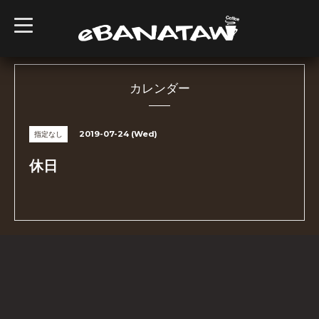
t
o
g
g
l
e
n
カレンダー
a
v
i
g
2019-07-24 (Wed)
指定なし
a
t
i
休日
o
n