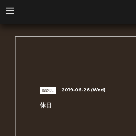
t
o
g
g
l
e
n
a
v
i
g
a
t
i
o
n
2019-06-26 (Wed)
指定なし
休日