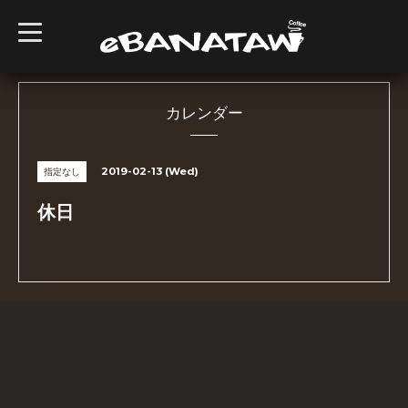
t
o
g
g
l
e
n
カレンダー
a
v
i
g
2019-02-13 (Wed)
指定なし
a
t
i
休日
o
n