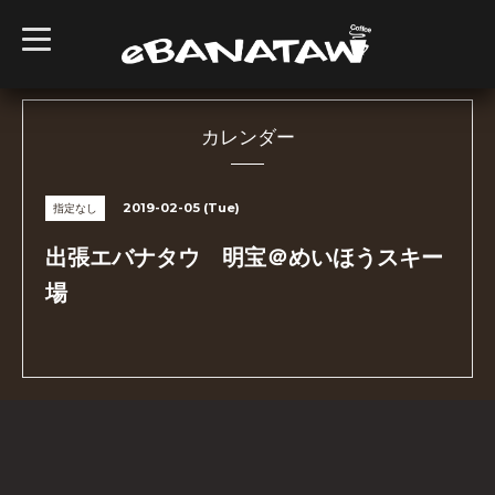
t
o
g
g
l
e
n
カレンダー
a
v
i
g
2019-02-05 (Tue)
指定なし
a
t
i
出張エバナタウ 明宝＠めいほうスキー
o
n
場