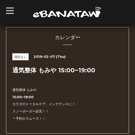
t
o
g
g
l
e
n
カレンダー
a
v
i
g
2019-02-07 (Thu)
指定なし
a
t
i
通気整体 もみや 15:00~19:00
o
n
通気整体 もみや
15:00~19:00
カラダのトータルケア、メンテナンスに！
スノーボーダー必見！！
＊予約がスムーズ！！